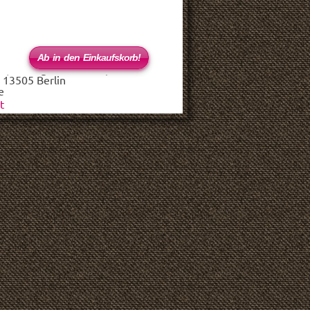
 (haftungsbeschränkt)
 13505 Berlin
e
t