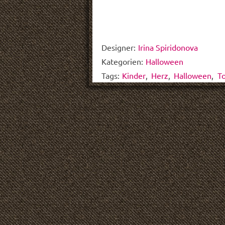
Designer:
Irina Spiridonova
Kategorien:
Halloween
Tags:
Kinder
,
Herz
,
Halloween
,
T