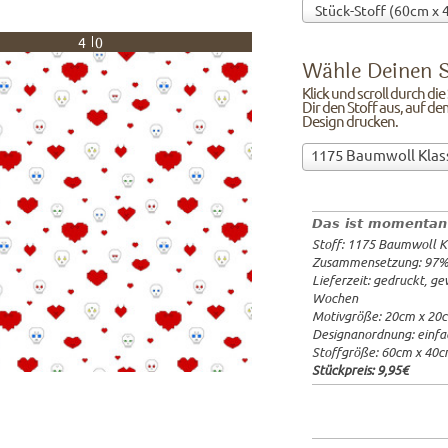
40
Wähle Deinen S
Klick und scroll durch di
Dir den Stoff aus, auf de
Design drucken.
Wähle
1175 Baumwoll Klas
Deinen
97%Baumw
Stoff!Klick
Breite: 1
und
Gewicht: 
Das ist momentan
scroll
Lieferzeit
Stoff: 1175 Baumwoll K
durch
20x20cm: 
Zusammensetzung: 97
die
60x40cm: 
Lieferzeit: gedruckt, g
Stoffübersicht
ab 1m:
29.
Wochen
und
ab 3m:
26.
Motivgröße: 20cm x 20
ab 10m:
24
suche
Designanordnung: einfa
ab 50m:
21
Dir
Stoffgröße: 60cm x 40
den
Stückpreis:
9,95€
Stoff
aus,
auf
dem