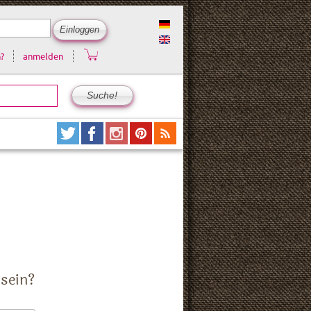
?
anmelden
 sein?