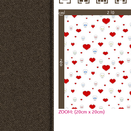
20
cm
2
0
ZOOM: (20cm x 20cm)