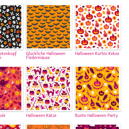
otenkopf
Glückliche Halloween
Halloween Kürbis Kekse
n
Fledermäuse
ule
Halloween Katze
Bunte Halloween Party