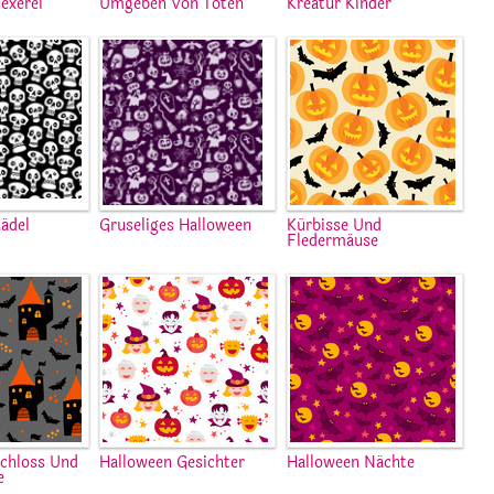
exerei
Umgeben Von Toten
Kreatur Kinder
ädel
Gruseliges Halloween
Kürbisse Und
Fledermäuse
chloss Und
Halloween Gesichter
Halloween Nächte
e