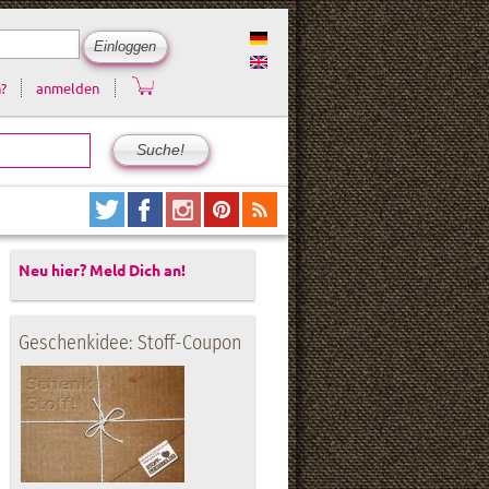
?
anmelden
Neu hier? Meld Dich an!
Geschenkidee: Stoff-Coupon