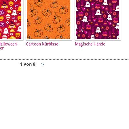
Halloween-
Cartoon Kürbisse
Magische Hände
en
1 von 8
››