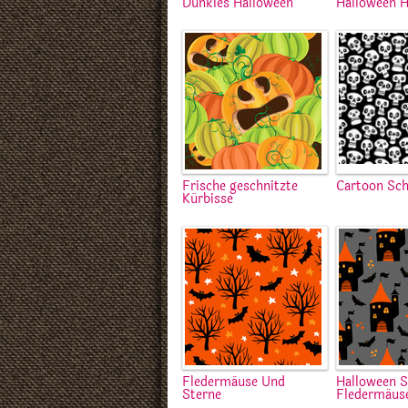
Dunkles Halloween
Halloween H
Frische geschnitzte
Cartoon Sch
Kürbisse
Fledermäuse Und
Halloween S
Sterne
Fledermäus