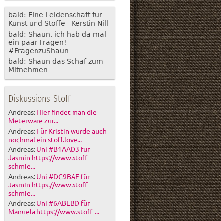
bald: Eine Leidenschaft für
Kunst und Stoffe - Kerstin Nill
bald: Shaun, ich hab da mal
ein paar Fragen!
#FragenzuShaun
bald: Shaun das Schaf zum
Mitnehmen
Diskussions-Stoff
Andreas:
Hier findet man die
Meterware zur...
Andreas:
Für Kristin wurde auch
nochmal ein stoff.love...
Andreas:
Uni #B1AAD3 für
Jasmin https://www.stoff-
schmie...
Andreas:
Uni #DC9BAE für
Jasmin https://www.stoff-
schmie...
Andreas:
Uni #6ABEBD für
Manuela https://www.stoff-...