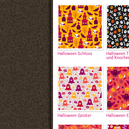
Halloween Schloss
Halloween T
und Knoche
Halloween Geister
Halloween E