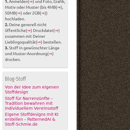
1.
Anmelden(
⇒
) und Foto, Grafik,
Motiv oder Muster (bis 4MB(
⇒
),
50MB(
⇒
) oder 2GB(
⇒
))
hochladen.
2.
Deine generell nicht
öffentliche(
⇒
) Druckdatei(
⇒
)
zusammen mit Deiner
Lieblingsqualität(
⇒
) bestellen.
3.
Stoff in gewünschter Länge
und Muster-Anordnung(
⇒
)
drucken.
Blog-Stoff
Von der Idee zum eigenen
Stoffdesign
Stoff für Narrenzünfte –
Tradition bewahren mit
individuellem Vereinsstoff
Eigene Stoffdesigns mit KI
erstellen – PatternedAI &
Stoff-Schmie.de