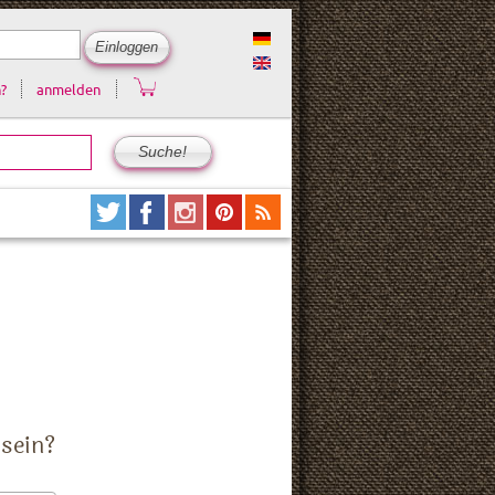
?
anmelden
 sein?