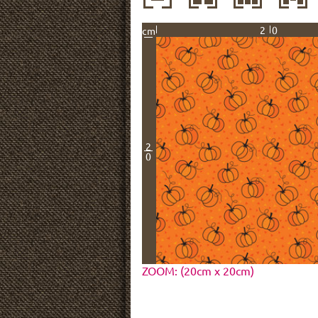
20
cm
2
0
ZOOM: (20cm x 20cm)