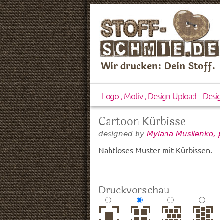
Wir drucken: Dein Stoff.
Logo-, Motiv-, Design-Upload
Desi
Cartoon Kürbisse
designed by
Mylana Musiienko, 
Nahtloses Muster mit Kürbissen.
Druckvorschau