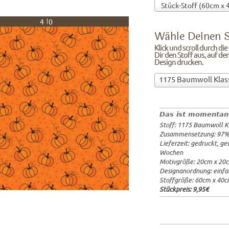
40
Wähle Deinen S
Klick und scroll durch di
Dir den Stoff aus, auf de
Design drucken.
Wähle
1175 Baumwoll Klas
Deinen
97%Baumw
Stoff!Klick
Breite: 1
und
Gewicht: 
Das ist momentan
scroll
Lieferzeit
Stoff: 1175 Baumwoll K
durch
20x20cm: 
Zusammensetzung: 97
die
60x40cm: 
Lieferzeit: gedruckt, g
Stoffübersicht
ab 1m:
29.
Wochen
und
ab 3m:
26.
Motivgröße: 20cm x 20
ab 10m:
24
suche
Designanordnung: einfa
ab 50m:
21
Dir
Stoffgröße: 60cm x 40
den
Stückpreis:
9,95€
Stoff
aus,
auf
dem