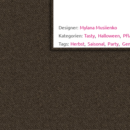
Designer:
Mylana Musiienko
Kategorien:
Tasty
,
Halloween
,
Pf
Tags:
Herbst
,
Saisonal
,
Party
,
Ge