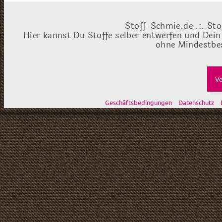
Stoff-Schmie.de .:. Sto
Hier kannst Du Stoffe selber entwerfen und Dein
ohne Mindestbes
Ve
Geschäftsbedingungen
Datenschutz