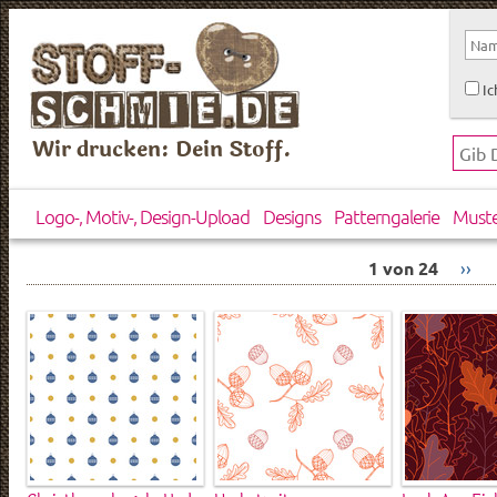
Ic
Wir drucken: Dein Stoff.
Logo-, Motiv-, Design-Upload
Designs
Patterngalerie
Must
1 von 24
››