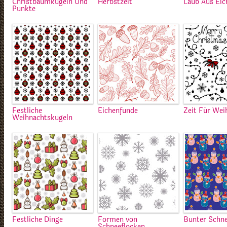
Christbaumkugeln Und
Herbstzeit
Laub Aus Eic
Punkte
Festliche
Eichenfunde
Zeit Für Wei
Weihnachtskugeln
Festliche Dinge
Formen von
Bunter Schn
Schneeflocken