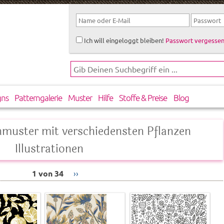
Ich will eingeloggt bleiben!
Passwort vergessen
gns
Patterngalerie
Muster
Hilfe
Stoffe & Preise
Blog
nmuster mit verschiedensten Pflanzen
Illustrationen
1 von 34
››