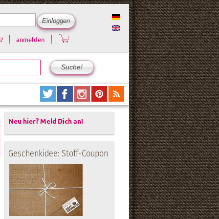
?
anmelden
Neu hier? Meld Dich an!
Geschenkidee: Stoff-Coupon