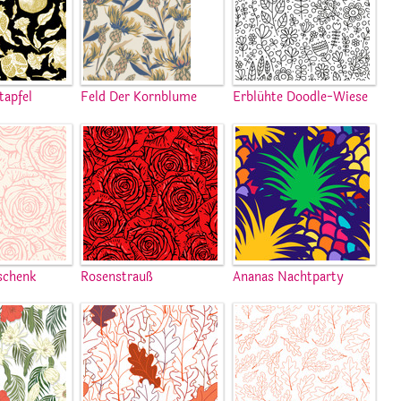
tapfel
Feld Der Kornblume
Erblühte Doodle-Wiese
schenk
Rosenstrauß
Ananas Nachtparty