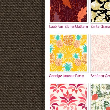
Laub Aus Eichenblättern
Ernte Grana
Sonnige Ananas Party
Schönes Ge