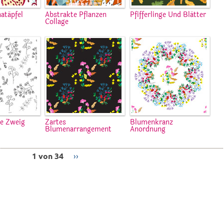
natäpfel
Abstrakte Pflanzen
Pfifferlinge Und Blätter
Collage
e Zweig
Zartes
Blumenkranz
Blumenarrangement
Anordnung
1 von 34
››