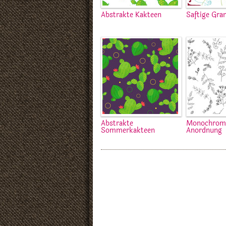
Abstrakte Kakteen
Saftige Gra
Abstrakte
Monochrom
Sommerkakteen
Anordnung