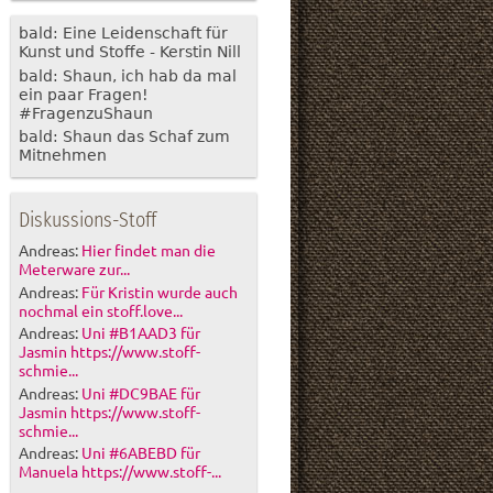
bald: Eine Leidenschaft für
Kunst und Stoffe - Kerstin Nill
bald: Shaun, ich hab da mal
ein paar Fragen!
#FragenzuShaun
bald: Shaun das Schaf zum
Mitnehmen
Diskussions-Stoff
Andreas:
Hier findet man die
Meterware zur...
Andreas:
Für Kristin wurde auch
nochmal ein stoff.love...
Andreas:
Uni #B1AAD3 für
Jasmin https://www.stoff-
schmie...
Andreas:
Uni #DC9BAE für
Jasmin https://www.stoff-
schmie...
Andreas:
Uni #6ABEBD für
Manuela https://www.stoff-...