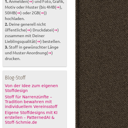
1.
Anmelden(
⇒
) und Foto, Grafik,
Motiv oder Muster (bis 4MB(
⇒
),
50MB(
⇒
) oder 2GB(
⇒
))
hochladen.
2.
Deine generell nicht
öffentliche(
⇒
) Druckdatei(
⇒
)
zusammen mit Deiner
Lieblingsqualität(
⇒
) bestellen.
3.
Stoff in gewünschter Länge
und Muster-Anordnung(
⇒
)
drucken.
Blog-Stoff
Von der Idee zum eigenen
Stoffdesign
Stoff für Narrenzünfte –
Tradition bewahren mit
individuellem Vereinsstoff
Eigene Stoffdesigns mit KI
erstellen – PatternedAI &
Stoff-Schmie.de