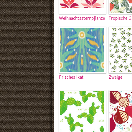
Weihnachtssternpflanze
Tropische G
Frisches Ikat
Zweige