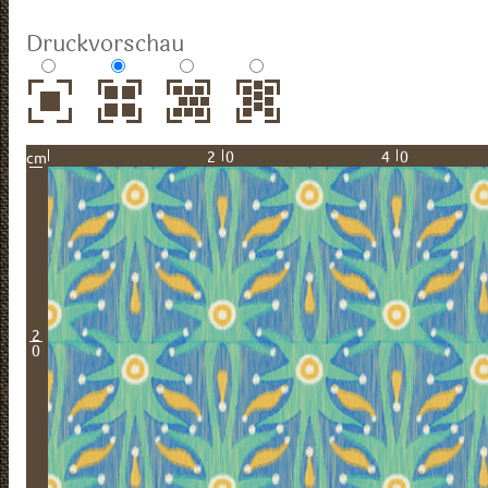
Druckvorschau
20
40
cm
2
0