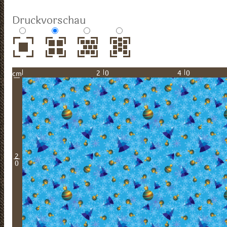
Druckvorschau
20
40
cm
2
0