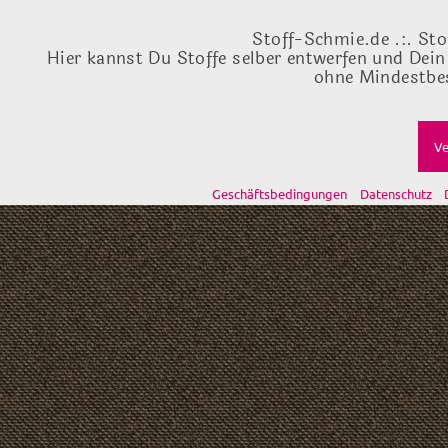
Stoff-Schmie.de .:. Sto
Hier kannst Du Stoffe selber entwerfen und Dein
ohne Mindestbes
Ve
Geschäftsbedingungen
Datenschutz