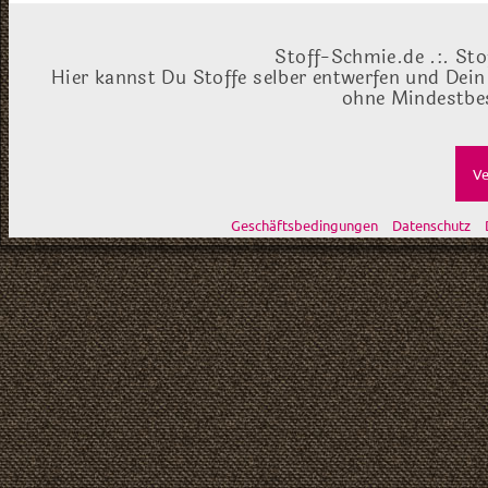
Stoff-Schmie.de .:. Sto
Hier kannst Du Stoffe selber entwerfen und Dein
ohne Mindestbes
Ve
Geschäftsbedingungen
Datenschutz