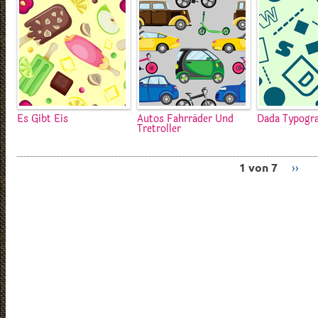
Es Gibt Eis
Autos Fahrräder Und
Dada Typogra
Tretroller
1 von 7
››