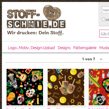
Ic
Wir drucken: Dein Stoff.
Logo-, Motiv-, Design-Upload
Designs
Patterngalerie
Must
1 von 7
››