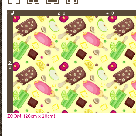
20
40
cm
2
0
ZOOM: (20cm x 20cm)