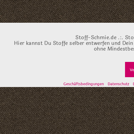
Stoff-Schmie.de .:. Sto
Hier kannst Du Stoffe selber entwerfen und Dein
ohne Mindestbes
Ve
Geschäftsbedingungen
Datenschutz