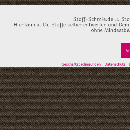
Stoff-Schmie.de .:. Sto
Hier kannst Du Stoffe selber entwerfen und Dein
ohne Mindestbes
Ve
Geschäftsbedingungen
Datenschutz