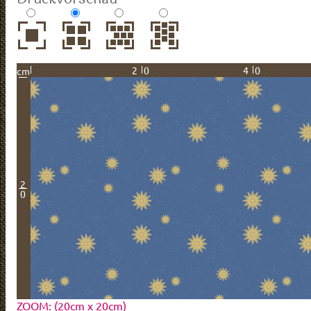
20
40
cm
2
0
ZOOM: (20cm x 20cm)