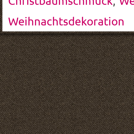
Christbaumschmuck
,
We
Weihnachtsdekoration