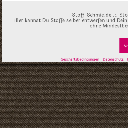
Stoff-Schmie.de .:. Sto
Hier kannst Du Stoffe selber entwerfen und Dein
ohne Mindestbes
Ve
Geschäftsbedingungen
Datenschutz