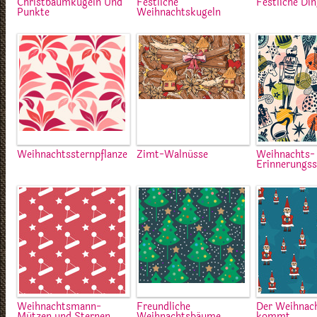
Christbaumkugeln Und
Festliche
Festliche Di
Punkte
Weihnachtskugeln
Weihnachtssternpflanze
Zimt-Walnüsse
Weihnachts-
Erinnerungs
Weihnachtsmann-
Freundliche
Der Weihnac
Mützen und Sternen
Weihnachtsbäume
kommt