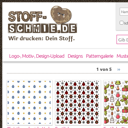
Ic
Wir drucken: Dein Stoff.
Logo-, Motiv-, Design-Upload
Designs
Patterngalerie
Must
1 von 5
››