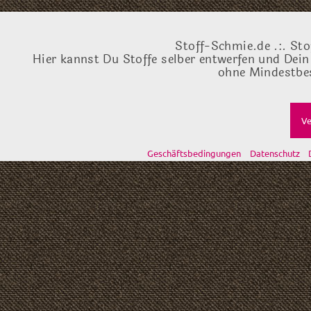
Stoff-Schmie.de .:. Sto
Hier kannst Du Stoffe selber entwerfen und Dein
ohne Mindestbes
Ve
Geschäftsbedingungen
Datenschutz