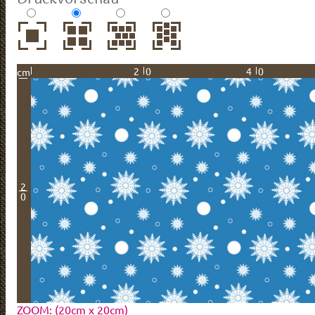
20
40
cm
2
0
ZOOM: (20cm x 20cm)