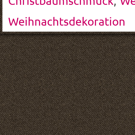
Christbaumschmuck
,
We
Weihnachtsdekoration