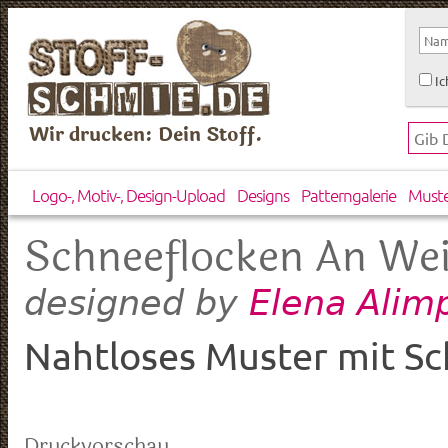
Ic
Wir drucken: Dein Stoff.
Logo-, Motiv-, Design-Upload
Designs
Patterngalerie
Must
Schneeflocken An We
Elena Alim
designed by
Nahtloses Muster mit Sc
Druckvorschau