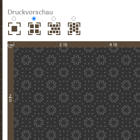
Druckvorschau
20
40
cm
2
0