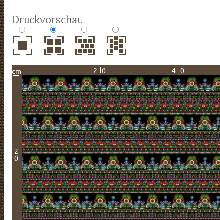
Druckvorschau
20
40
cm
2
0