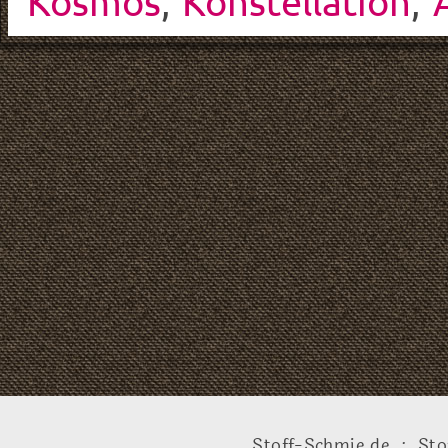
Kosmos
,
Konstellation
,
Stoff-Schmie.de .:. Sto