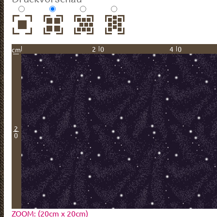
20
40
cm
2
0
ZOOM: (20cm x 20cm)