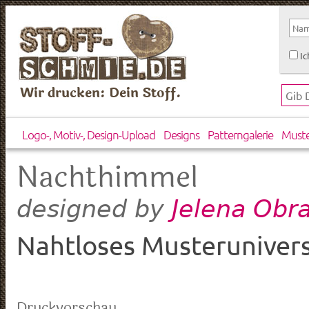
Ic
Wir drucken: Dein Stoff.
Logo-, Motiv-, Design-Upload
Designs
Patterngalerie
Must
Nachthimmel
Jelena Obr
designed by
Nahtloses Musteruniver
Druckvorschau