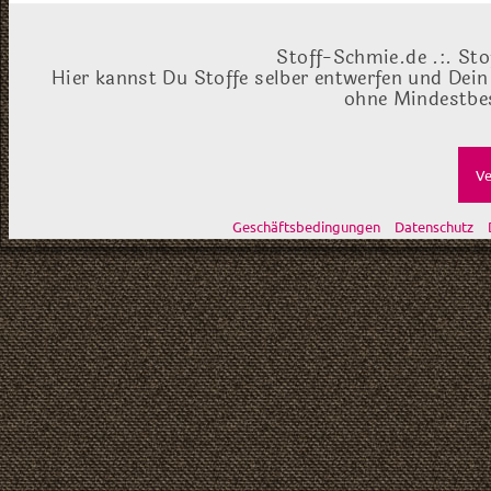
Stoff-Schmie.de .:. Sto
Hier kannst Du Stoffe selber entwerfen und Dein
ohne Mindestbes
Ve
Geschäftsbedingungen
Datenschutz