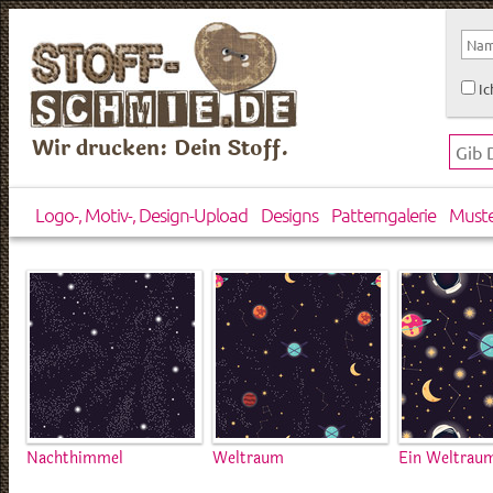
Ic
Wir drucken: Dein Stoff.
Logo-, Motiv-, Design-Upload
Designs
Patterngalerie
Must
Nachthimmel
Weltraum
Ein Weltrau