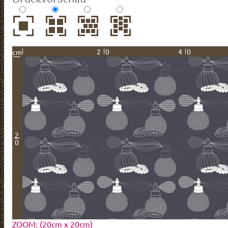
20
40
cm
2
0
ZOOM: (20cm x 20cm)