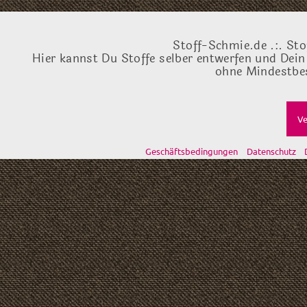
Stoff-Schmie.de .:. Sto
Hier kannst Du Stoffe selber entwerfen und Dein
ohne Mindestbes
Ve
Geschäftsbedingungen
Datenschutz