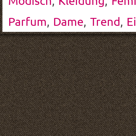
Modisch
,
Kleidung
,
Femi
Parfum
,
Dame
,
Trend
,
E