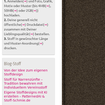
1.
Anmelden(
⇒
) und Foto, Grafik,
Motiv oder Muster (bis 4MB(
⇒
),
50MB(
⇒
) oder 2GB(
⇒
))
hochladen.
2.
Deine generell nicht
öffentliche(
⇒
) Druckdatei(
⇒
)
zusammen mit Deiner
Lieblingsqualität(
⇒
) bestellen.
3.
Stoff in gewünschter Länge
und Muster-Anordnung(
⇒
)
drucken.
Blog-Stoff
Von der Idee zum eigenen
Stoffdesign
Stoff für Narrenzünfte –
Tradition bewahren mit
individuellem Vereinsstoff
Eigene Stoffdesigns mit KI
erstellen – PatternedAI &
Stoff-Schmie.de