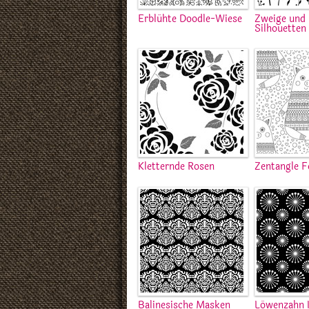
Erblühte Doodle-Wiese
Zweige und 
Silhouetten
Kletternde Rosen
Zentangle F
Balinesische Masken
Löwenzahn I