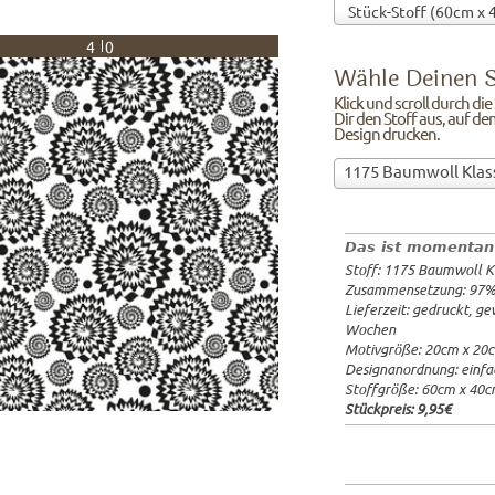
40
Wähle Deinen S
Klick und scroll durch di
Dir den Stoff aus, auf de
Design drucken.
Wähle
1175 Baumwoll Klas
Deinen
97%Baumw
Stoff!Klick
Breite: 1
und
Gewicht: 
Das ist momentan
scroll
Lieferzeit
Stoff: 1175 Baumwoll K
durch
20x20cm: 
Zusammensetzung: 97
die
60x40cm: 
Lieferzeit: gedruckt, g
Stoffübersicht
ab 1m:
29.
Wochen
und
ab 3m:
26.
Motivgröße: 20cm x 20
ab 10m:
24
suche
Designanordnung: einfa
ab 50m:
21
Dir
Stoffgröße: 60cm x 40
den
Stückpreis:
9,95€
Stoff
aus,
auf
dem