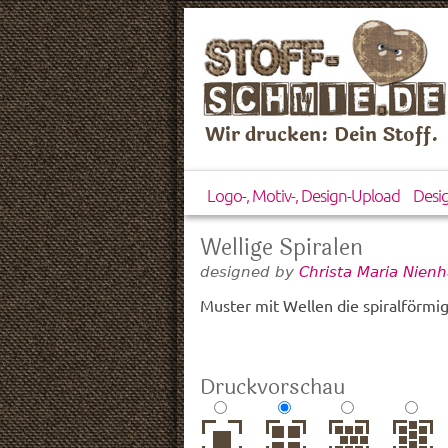
Wir drucken: Dein Stoff.
Logo-, Motiv-, Design-Upload
Desi
Wellige Spiralen
designed by
Christa Maria Nien
Muster mit Wellen die spiralförmig
Druckvorschau