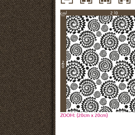
20
cm
2
0
ZOOM: (20cm x 20cm)