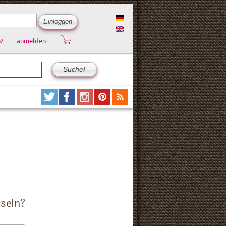
?
anmelden
 sein?