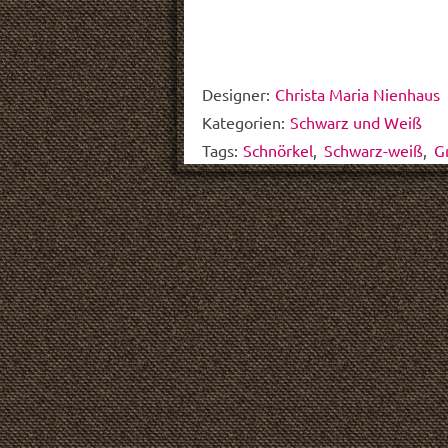
Designer:
Christa Maria Nienhaus
Kategorien:
Schwarz und Weiß
Tags:
Schnörkel
,
Schwarz-weiß
,
G