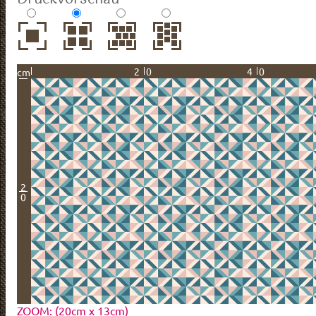
20
40
cm
2
0
ZOOM: (20cm x 13cm)