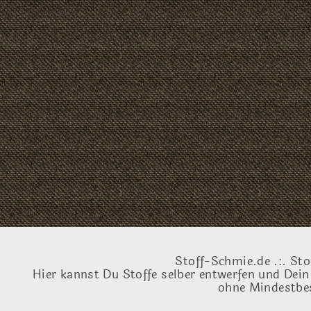
Stoff-Schmie.de .:. Sto
Hier kannst Du Stoffe selber entwerfen und Dein
ohne Mindestbes