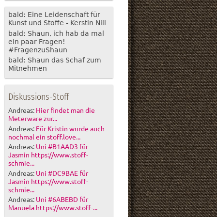
bald: Eine Leidenschaft für
Kunst und Stoffe - Kerstin Nill
bald: Shaun, ich hab da mal
ein paar Fragen!
#FragenzuShaun
bald: Shaun das Schaf zum
Mitnehmen
Diskussions-Stoff
Andreas:
Hier findet man die
Meterware zur...
Andreas:
Für Kristin wurde auch
nochmal ein stoff.love...
Andreas:
Uni #B1AAD3 für
Jasmin https://www.stoff-
schmie...
Andreas:
Uni #DC9BAE für
Jasmin https://www.stoff-
schmie...
Andreas:
Uni #6ABEBD für
Manuela https://www.stoff-...