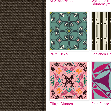
Art-Deco-Pfau
Wellenförm
Blumensym
Palm-Deko
Schienen Un
Flügel Blumen
Edle Fliese