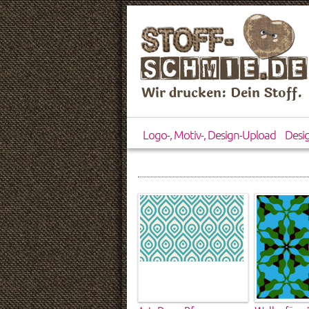
Wir drucken: Dein Stoff.
Logo-, Motiv-, Design-Upload
Desi