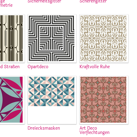
ige
Sicherheitsgitter
Scherengitter
metrie
d Straßen
Opartdeco
Kraftvolle Ruhe
Dreiecksmasken
Art Deco
Verflechtungen