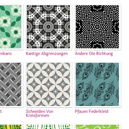
enkaro
Kantige Abgrenzungen
Ändere Die Richtung
st
Schneiden Von
Pfauen Federkleid
Kreisformen