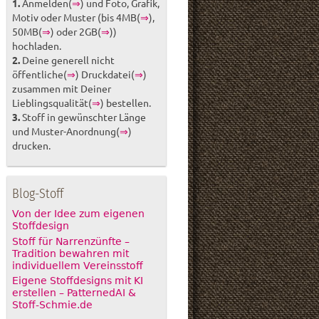
1.
Anmelden(
⇒
) und Foto, Grafik,
Motiv oder Muster (bis 4MB(
⇒
),
50MB(
⇒
) oder 2GB(
⇒
))
hochladen.
2.
Deine generell nicht
öffentliche(
⇒
) Druckdatei(
⇒
)
zusammen mit Deiner
Lieblingsqualität(
⇒
) bestellen.
3.
Stoff in gewünschter Länge
und Muster-Anordnung(
⇒
)
drucken.
Blog-Stoff
Von der Idee zum eigenen
Stoffdesign
Stoff für Narrenzünfte –
Tradition bewahren mit
individuellem Vereinsstoff
Eigene Stoffdesigns mit KI
erstellen – PatternedAI &
Stoff-Schmie.de