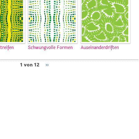
Streifen
Schwungvolle Formen
Auseinanderdriften
1 von 12
››