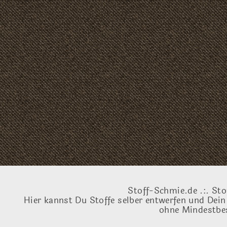
Stoff-Schmie.de .:. Sto
Hier kannst Du Stoffe selber entwerfen und Dein
ohne Mindestbes