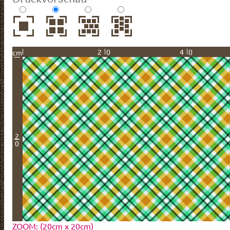
20
40
cm
2
0
ZOOM: (20cm x 20cm)