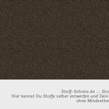
Stoff-Schmie.de .:. Sto
Hier kannst Du Stoffe selber entwerfen und Dein
ohne Mindestbes