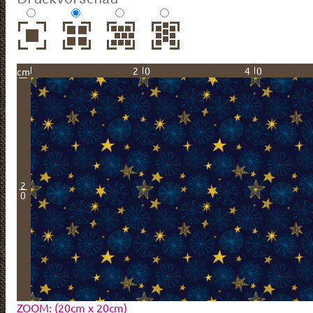
20
40
cm
2
0
ZOOM: (20cm x 20cm)