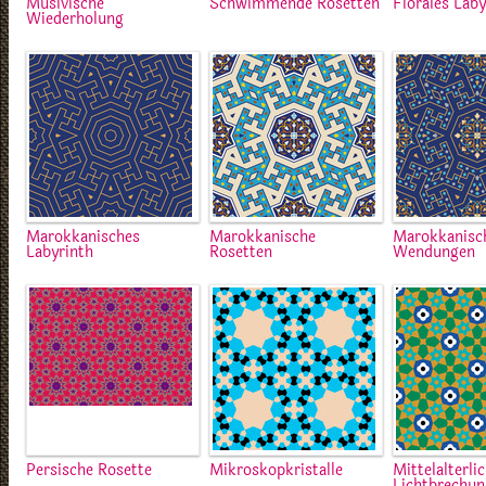
Musivische
Schwimmende Rosetten
Florales Laby
Wiederholung
Marokkanisches
Marokkanische
Marokkanisc
Labyrinth
Rosetten
Wendungen
Persische Rosette
Mikroskopkristalle
Mittelalterli
Lichtbrechu