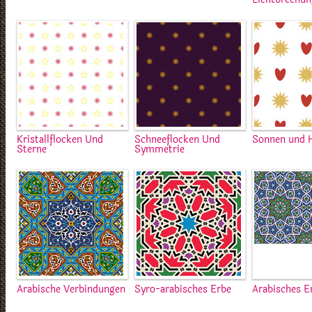
Kristallflocken Und
Schneeflocken Und
Sonnen und 
Sterne
Symmetrie
Arabische Verbindungen
Syro-arabisches Erbe
Arabisches E