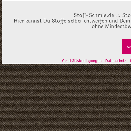
Stoff-Schmie.de .:. Sto
Hier kannst Du Stoffe selber entwerfen und Dein
ohne Mindestbes
Ve
Geschäftsbedingungen
Datenschutz