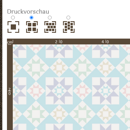
Druckvorschau
20
40
cm
2
0