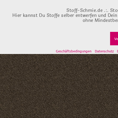
Stoff-Schmie.de .:. Sto
Hier kannst Du Stoffe selber entwerfen und Dein
ohne Mindestbes
Ve
Geschäftsbedingungen
Datenschutz