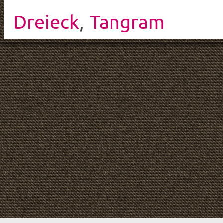
Dreieck
,
Tangram