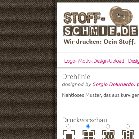
Wir drucken: Dein Stoff.
Logo-, Motiv-, Design-Upload
Desi
Drehlinie
designed by
Sergio Delunardo, 
Nahtloses Muster, das aus kurvigen
Druckvorschau