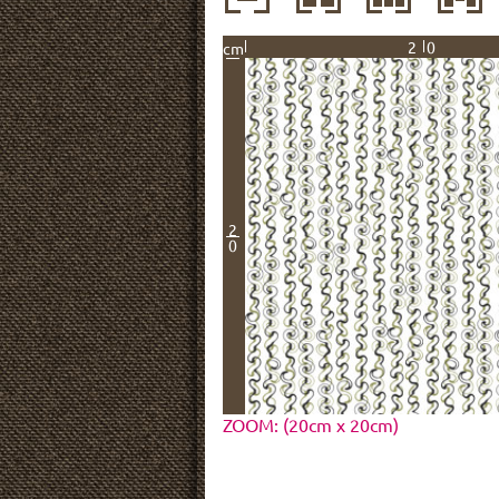
20
cm
2
0
ZOOM: (20cm x 20cm)