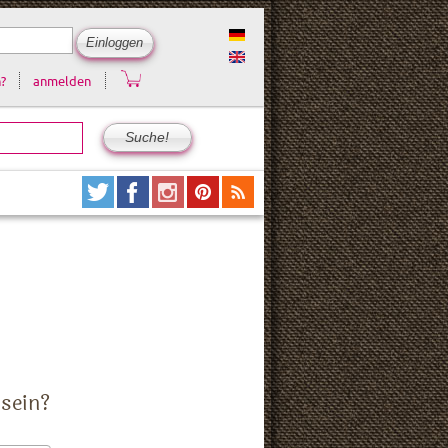
?
anmelden
 sein?