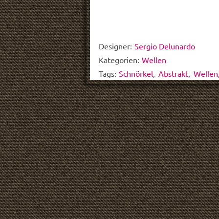
Designer:
Sergio Delunardo
Kategorien:
Wellen
Tags:
Schnörkel
,
Abstrakt
,
Wellen