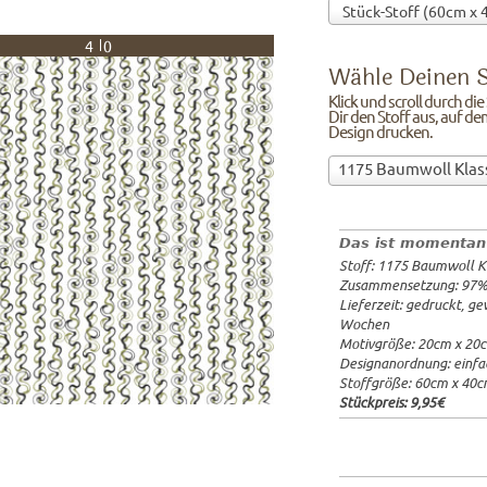
40
Wähle Deinen S
Klick und scroll durch di
Dir den Stoff aus, auf de
Design drucken.
Wähle
1175 Baumwoll Klas
Deinen
97%Baumw
Stoff!Klick
Breite: 1
und
Gewicht: 
Das ist momentan
scroll
Lieferzeit
Stoff: 1175 Baumwoll K
durch
20x20cm: 
Zusammensetzung: 97
die
60x40cm: 
Lieferzeit: gedruckt, g
Stoffübersicht
ab 1m:
29.
Wochen
und
ab 3m:
26.
Motivgröße: 20cm x 20
ab 10m:
24
suche
Designanordnung: einfa
ab 50m:
21
Dir
Stoffgröße: 60cm x 40
den
Stückpreis:
9,95€
Stoff
aus,
auf
dem