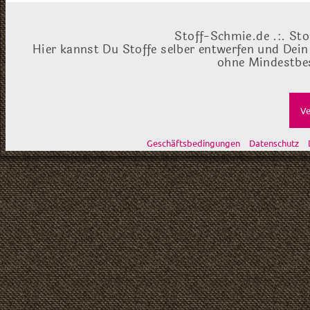
Stoff-Schmie.de .:. Sto
Hier kannst Du Stoffe selber entwerfen und Dein
ohne Mindestbes
Ve
Geschäftsbedingungen
Datenschutz