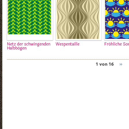
Netz der schwingenden
Wespentaille
Fröhliche So
Halbbögen
1 von 16
››