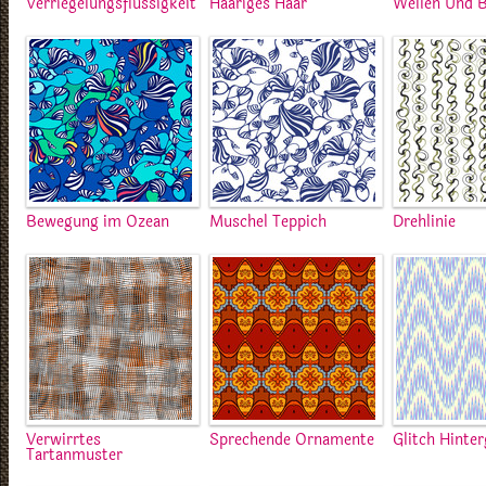
Verriegelungsflüssigkeit
Haariges Haar
Wellen Und B
Bewegung im Ozean
Muschel Teppich
Drehlinie
Verwirrtes
Sprechende Ornamente
Glitch Hinte
Tartanmuster