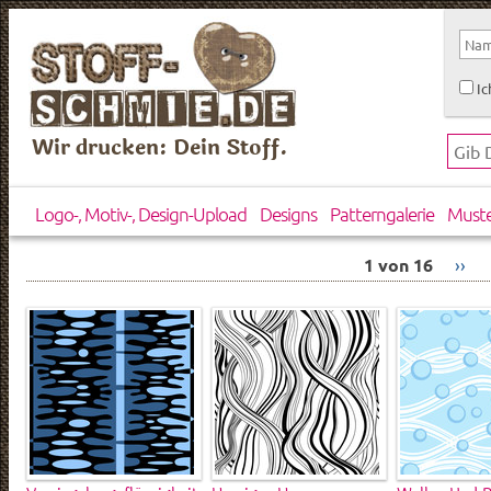
Ic
Wir drucken: Dein Stoff.
Logo-, Motiv-, Design-Upload
Designs
Patterngalerie
Must
1 von 16
››