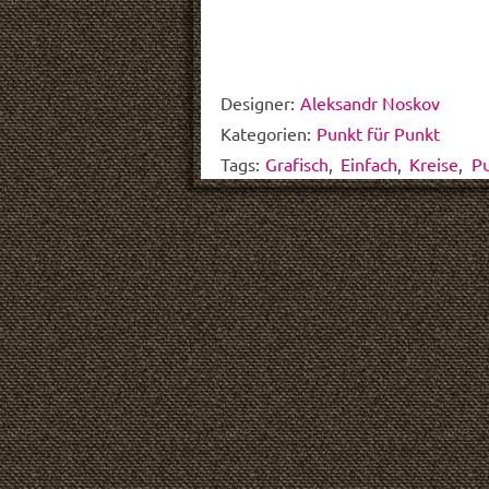
Designer:
Aleksandr Noskov
Kategorien:
Punkt für Punkt
Tags:
Grafisch
,
Einfach
,
Kreise
,
P