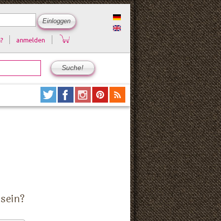
?
anmelden
 sein?