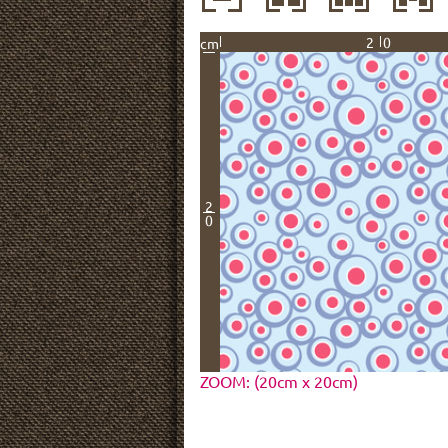
20
cm
2
0
ZOOM: (20cm x 20cm)