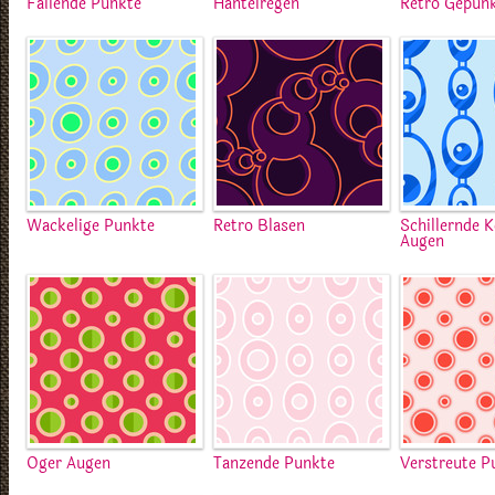
Fallende Punkte
Hantelregen
Retro Gepun
Wackelige Punkte
Retro Blasen
Schillernde 
Augen
Oger Augen
Tanzende Punkte
Verstreute P