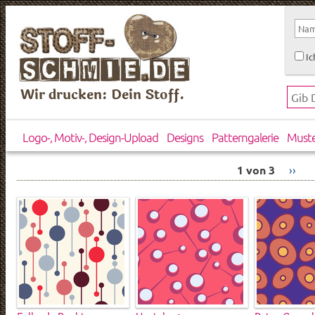
Ic
Wir drucken: Dein Stoff.
Logo-, Motiv-, Design-Upload
Designs
Patterngalerie
Must
1 von 3
››