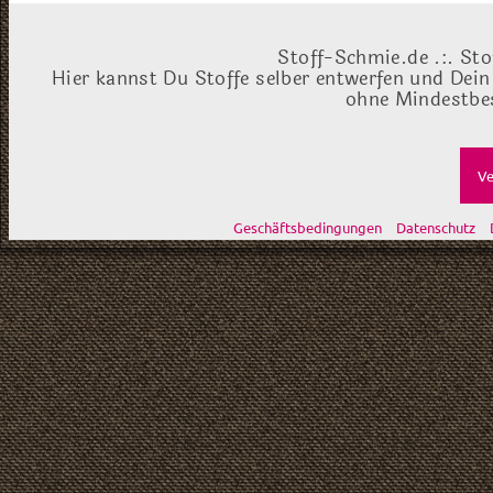
Stoff-Schmie.de .:. Sto
Hier kannst Du Stoffe selber entwerfen und Dein
ohne Mindestbes
Ve
Geschäftsbedingungen
Datenschutz