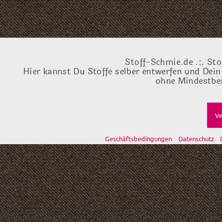
Stoff-Schmie.de .:. Sto
Hier kannst Du Stoffe selber entwerfen und Dein
ohne Mindestbes
Ve
Geschäftsbedingungen
Datenschutz