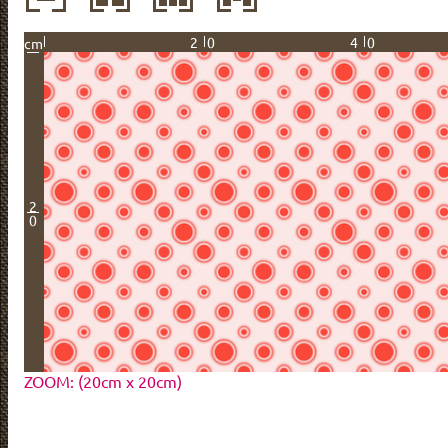
20
40
cm
2
0
ZOOM: (20cm x 20cm)