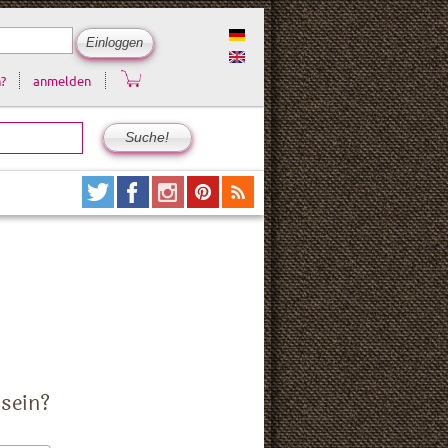
?
anmelden
 sein?