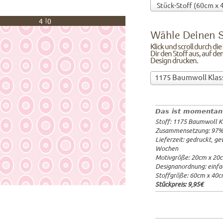
40
Wähle Deinen S
Klick und scroll durch di
Dir den Stoff aus, auf de
Design drucken.
Wähle
1175 Baumwoll Klas
Deinen
97%Baumw
Stoff!Klick
Breite: 1
und
Gewicht: 
Das ist momentan
scroll
Lieferzeit
Stoff: 1175 Baumwoll K
durch
20x20cm: 
Zusammensetzung: 97
die
60x40cm: 
Lieferzeit: gedruckt, g
Stoffübersicht
ab 1m:
29.
Wochen
und
ab 3m:
26.
Motivgröße: 20cm x 20
ab 10m:
24
suche
Designanordnung: einfa
ab 50m:
21
Dir
Stoffgröße: 60cm x 40
den
Stückpreis:
9,95€
Stoff
aus,
auf
dem