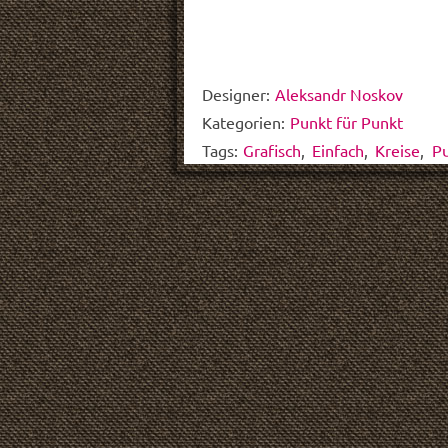
Designer:
Aleksandr Noskov
Kategorien:
Punkt für Punkt
Tags:
Grafisch
,
Einfach
,
Kreise
,
P