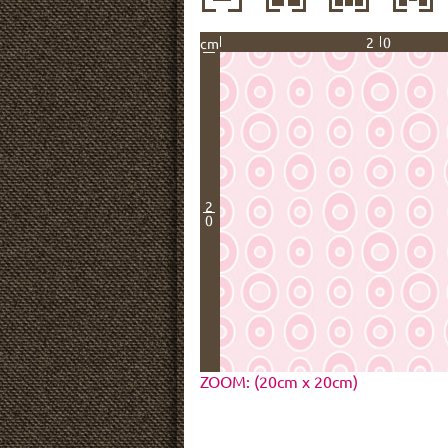
20
cm
2
0
ZOOM: (20cm x 20cm)