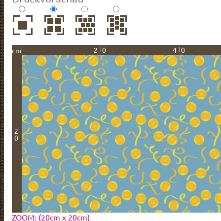
20
40
cm
2
0
ZOOM: (20cm x 20cm)