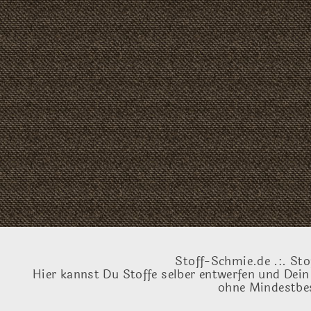
Stoff-Schmie.de .:. Sto
Hier kannst Du Stoffe selber entwerfen und Dein
ohne Mindestbes