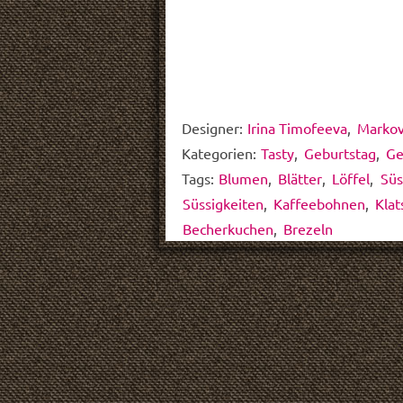
Designer:
Irina Timofeeva
,
Marko
Kategorien:
Tasty
,
Geburtstag
,
Ge
Tags:
Blumen
,
Blätter
,
Löffel
,
Süs
Süssigkeiten
,
Kaffeebohnen
,
Klat
Becherkuchen
,
Brezeln