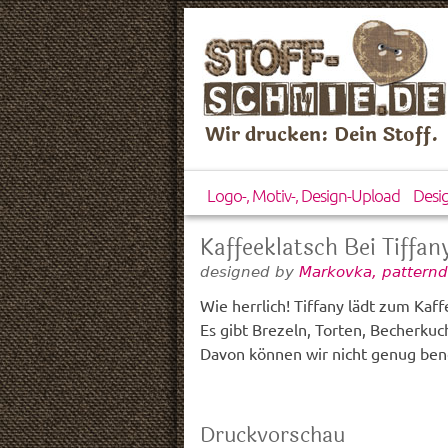
Wir drucken: Dein Stoff.
Logo-, Motiv-, Design-Upload
Desi
Kaffeeklatsch Bei Tiffan
designed by
Markovka, pattern
Wie herrlich! Tiffany lädt zum Ka
Es gibt Brezeln, Torten, Becherku
Davon können wir nicht genug b
Druckvorschau