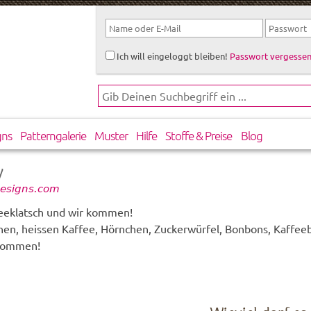
Ich will eingeloggt bleiben!
Passwort vergessen
gns
Patterngalerie
Muster
Hilfe
Stoffe & Preise
Blog
y
designs.com
ffeeklatsch und wir kommen!
chen, heissen Kaffee, Hörnchen, Zuckerwürfel, Bonbons, Kaffe
enommen!