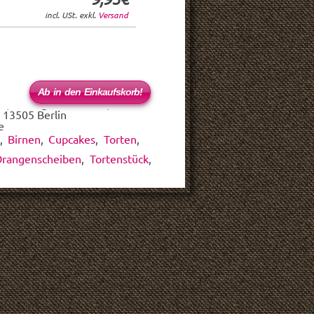
incl. USt. exkl.
Versand
 (haftungsbeschränkt)
 13505 Berlin
e
,
Birnen
,
Cupcakes
,
Torten
,
rangenscheiben
,
Tortenstück
,