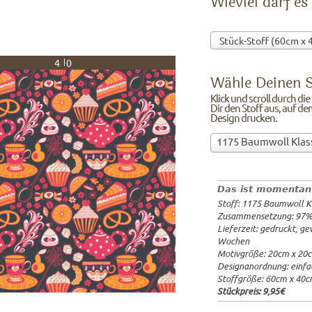
Wieviel darf es
40
Wähle Deinen S
Klick und scroll durch di
Dir den Stoff aus, auf de
Design drucken.
Wähle
1175 Baumwoll Klas
Deinen
97%Baumw
Stoff!Klick
Breite: 1
und
Gewicht: 
Das ist momentan
scroll
Lieferzeit
Stoff: 1175 Baumwoll K
durch
20x20cm: 
Zusammensetzung: 97
die
60x40cm: 
Lieferzeit: gedruckt, g
Stoffübersicht
ab 1m:
29.
Wochen
und
ab 3m:
26.
Motivgröße: 20cm x 20
ab 10m:
24
suche
Designanordnung: einfa
ab 50m:
21
Dir
Stoffgröße: 60cm x 40
den
Stückpreis:
9,95€
Stoff
aus,