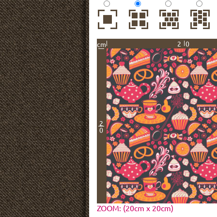
20
cm
2
0
ZOOM: (20cm x 20cm)