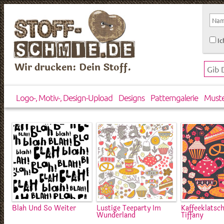
Ic
Wir drucken: Dein Stoff.
Logo-, Motiv-, Design-Upload
Designs
Patterngalerie
Must
Blah Und So Weiter
Lustige Teeparty Im
Kaffeeklatsc
Wunderland
Tiffany