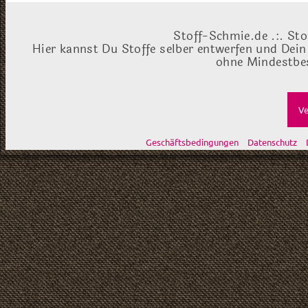
Stoff-Schmie.de .:. Sto
Hier kannst Du Stoffe selber entwerfen und Dein
ohne Mindestbes
Ve
Geschäftsbedingungen
Datenschutz