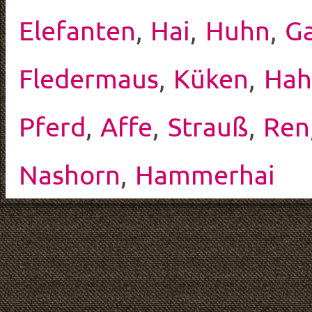
Elefanten
,
Hai
,
Huhn
,
G
Fledermaus
,
Küken
,
Hah
Pferd
,
Affe
,
Strauß
,
Ren
Nashorn
,
Hammerhai