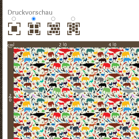
Druckvorschau
20
40
cm
2
0