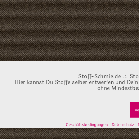
Stoff-Schmie.de .:. Sto
Hier kannst Du Stoffe selber entwerfen und Dein
ohne Mindestbes
Ve
Geschäftsbedingungen
Datenschutz