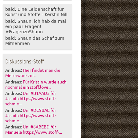
bald: Eine Leidenschaft für
Kunst und Stoffe - Kerstin Nill
bald: Shaun, ich hab da mal
ein paar Fragen!
#FragenzuShaun
bald: Shaun das Schaf zum
Mitnehmen
Diskussions-Stoff
Andreas:
Hier findet man die
Meterware zur...
Andreas:
Für Kristin wurde auch
nochmal ein stoff.love...
Andreas:
Uni #B1AAD3 für
Jasmin https://www.stoff-
schmie...
Andreas:
Uni #DC9BAE für
Jasmin https://www.stoff-
schmie...
Andreas:
Uni #6ABEBD für
Manuela https://www.stoff-...