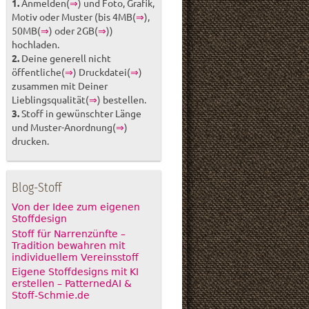
1.
Anmelden(
⇒
) und Foto, Grafik,
Motiv oder Muster (bis 4MB(
⇒
),
50MB(
⇒
) oder 2GB(
⇒
))
hochladen.
2.
Deine generell nicht
öffentliche(
⇒
) Druckdatei(
⇒
)
zusammen mit Deiner
Lieblingsqualität(
⇒
) bestellen.
3.
Stoff in gewünschter Länge
und Muster-Anordnung(
⇒
)
drucken.
Blog-Stoff
Von der Idee zum eigenen
Stoffdesign
Stoff für Narrenzünfte –
Tradition bewahren mit
individuellem Vereinsstoff
Eigene Stoffdesigns mit KI
erstellen – PatternedAI &
Stoff-Schmie.de