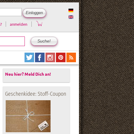
?
anmelden
Neu hier? Meld Dich an!
Geschenkidee: Stoff-Coupon