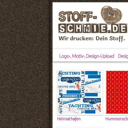
Wir drucken: Dein Stoff.
Logo-, Motiv-, Design-Upload
Desi
Heimathafen
Hummersch