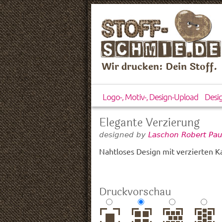
Wir drucken: Dein Stoff.
Logo-, Motiv-, Design-Upload
Desi
Elegante Verzierung
designed by
Laschon Robert Pau
Nahtloses Design mit verzierten K
Druckvorschau