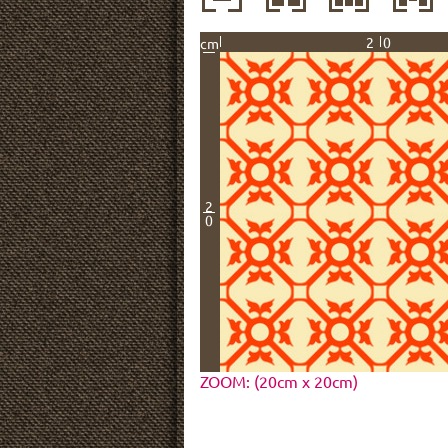
20
cm
2
0
ZOOM: (20cm x 20cm)