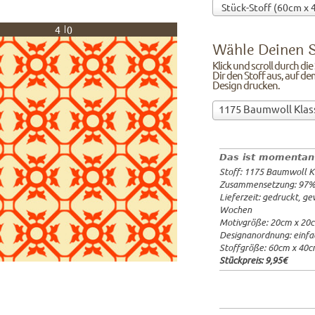
40
Wähle Deinen S
Klick und scroll durch di
Dir den Stoff aus, auf de
Design drucken.
Wähle
1175 Baumwoll Klas
Deinen
97%Baumw
Stoff!Klick
Breite: 1
und
Gewicht: 
Das ist momentan
scroll
Lieferzeit
Stoff: 1175 Baumwoll K
durch
20x20cm: 
Zusammensetzung: 97
die
60x40cm: 
Lieferzeit: gedruckt, g
Stoffübersicht
ab 1m:
29.
Wochen
und
ab 3m:
26.
Motivgröße: 20cm x 20
ab 10m:
24
suche
Designanordnung: einfa
ab 50m:
21
Dir
Stoffgröße: 60cm x 40
den
Stückpreis:
9,95€
Stoff
aus,
auf
dem