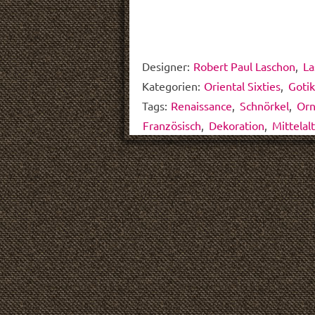
Designer:
Robert Paul Laschon
,
La
Kategorien:
Oriental Sixties
,
Goti
Tags:
Renaissance
,
Schnörkel
,
Orn
Französisch
,
Dekoration
,
Mittelalt