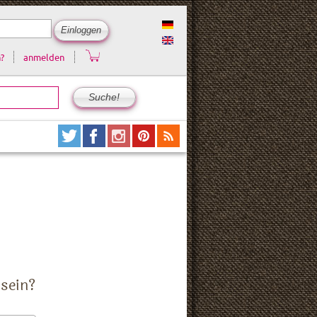
?
anmelden
 sein?