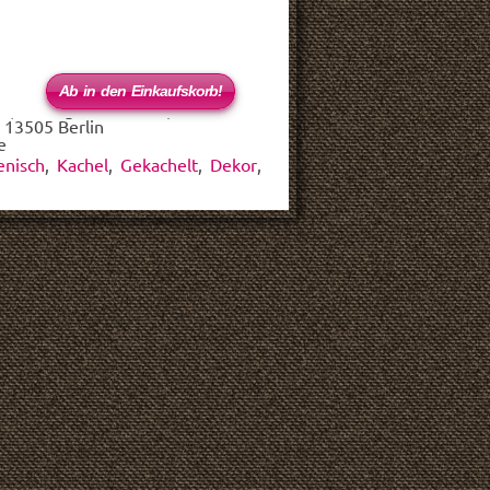
 (haftungsbeschränkt)
 13505 Berlin
e
ienisch
,
Kachel
,
Gekachelt
,
Dekor
,