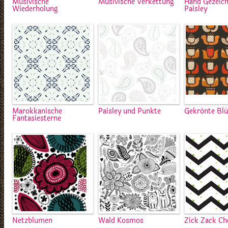
Musivische
Musivische Verkettung
Hand Gezeic
Wiederholung
Paisley
Marokkanische
Paisley und Punkte
Gekrönte Bl
Fantasiesterne
Netzblumen
Wald Kosmos
Zick Zack Ch