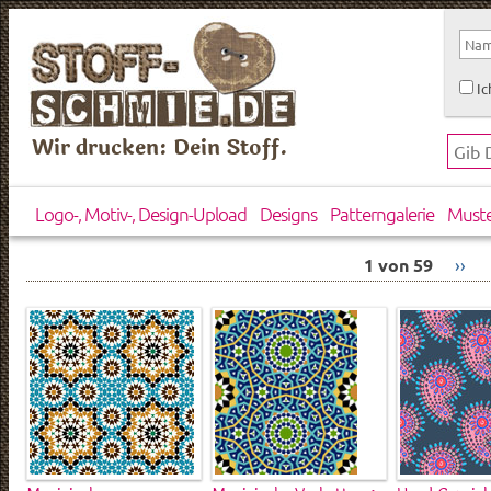
Ic
Wir drucken: Dein Stoff.
Logo-, Motiv-, Design-Upload
Designs
Patterngalerie
Must
1 von 59
››