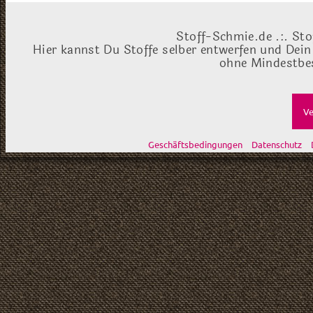
Stoff-Schmie.de .:. Sto
Hier kannst Du Stoffe selber entwerfen und Dein
ohne Mindestbes
Ve
Geschäftsbedingungen
Datenschutz