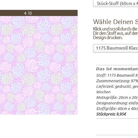
40
Wähle Deinen S
Klick und scroll durch di
Dir den Stoff aus, auf de
Design drucken.
Wähle
1175 Baumwoll Klas
Deinen
97%Baumw
Stoff!Klick
Breite: 1
und
Gewicht: 
Das ist momentan
scroll
Lieferzeit
Stoff: 1175 Baumwoll K
durch
20x20cm: 
Zusammensetzung: 97
die
60x40cm: 
Lieferzeit: gedruckt, g
Stoffübersicht
ab 1m:
29.
Wochen
und
ab 3m:
26.
Motivgröße: 20cm x 20
ab 10m:
24
suche
Designanordnung: einfa
ab 50m:
21
Dir
Stoffgröße: 60cm x 40
den
Stückpreis:
9,95€
Stoff
aus,
auf
dem