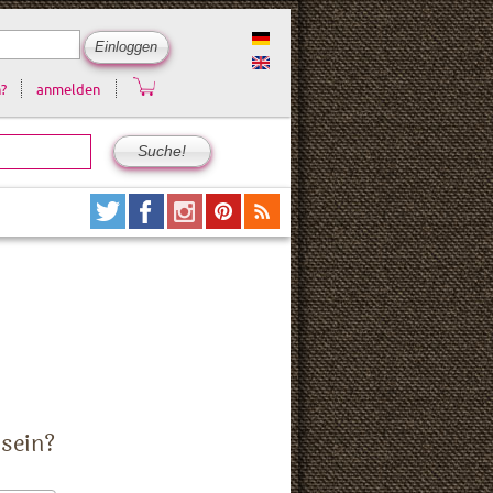
?
anmelden
 sein?