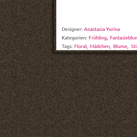
Designer:
Anastasia Yurina
Kategorien:
Frühling
,
Fantasiebl
Tags:
Floral
,
Mädchen
,
Blume
,
Sti