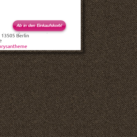
 (haftungsbeschränkt)
 13505 Berlin
e
hrysantheme