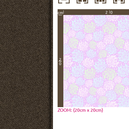
20
cm
2
0
ZOOM: (20cm x 20cm)