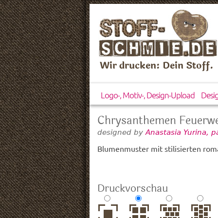
Wir drucken: Dein Stoff.
Logo-, Motiv-, Design-Upload
Desi
Chrysanthemen Feuerw
designed by
Anastasia Yurina, 
Blumenmuster mit stilisierten ro
Druckvorschau