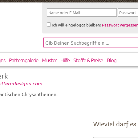
Ich will eingeloggt bleiben!
Passwort vergessen
gns
Patterngalerie
Muster
Hilfe
Stoffe & Preise
Blog
erk
patterndesigns.com
mantischen Chrysanthemen.
Wieviel darf es