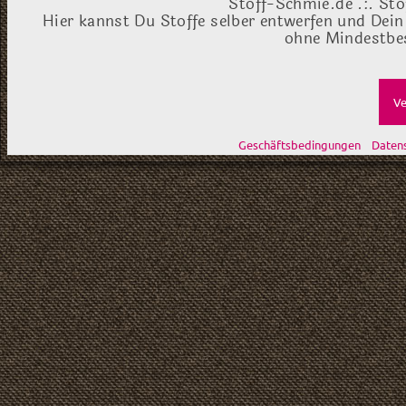
Stoff-Schmie.de .:. Sto
Hier kannst Du Stoffe selber entwerfen und Dein
ohne Mindestbes
Ve
Geschäftsbedingungen
Daten