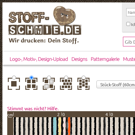
Ic
Wir drucken: Dein Stoff.
Logo-, Motiv-, Design-Upload
Designs
Patterngalerie
Must
zentriert
einfach
gespiegelt
horizontal
vertikal
wiederholt
versetzt
versetzt
Stimmt was nicht? Hilfe.
20
40
cm