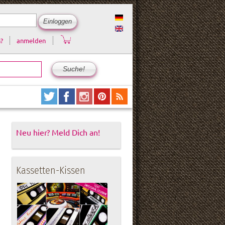
?
anmelden
Neu hier? Meld Dich an!
Kassetten-Kissen