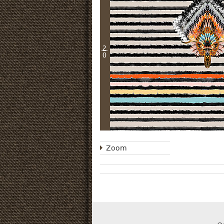
2
0
Zoom