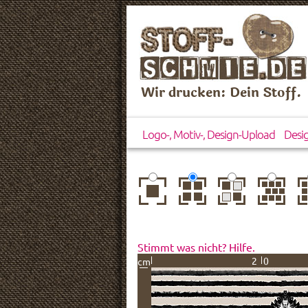
Wir drucken: Dein Stoff.
Logo-, Motiv-, Design-Upload
Desi
zentriert
einfach
gespiegelt
horizontal
ve
wiederholt
versetzt
ve
Stimmt was nicht? Hilfe.
20
cm