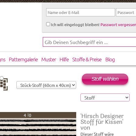
Ich will eingeloggt bleiben!
Passwort vergessen
gns
Patterngalerie
Muster
Hilfe
Stoffe & Preise
Blog
Stoff wählen
rtikal
rsetzt
'Hirsch Designer
40
Stoff für Kissen'
von
Dieser Stoff wäre