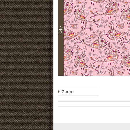
2
0
Zoom