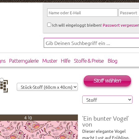
Ich will eingeloggt bleiben!
Passwort vergessen
gns
Patterngalerie
Muster
Hilfe
Stoffe & Preise
Blog
Stoff wählen
rtikal
rsetzt
'Ein bunter Vogel'
40
von
Dieser elegante Vogel
macht Lust auf Frühling.