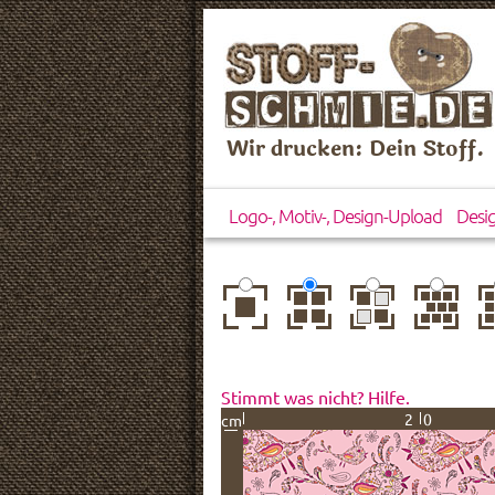
Wir drucken: Dein Stoff.
Logo-, Motiv-, Design-Upload
Desi
zentriert
einfach
gespiegelt
horizontal
ve
wiederholt
versetzt
ve
Stimmt was nicht? Hilfe.
20
cm