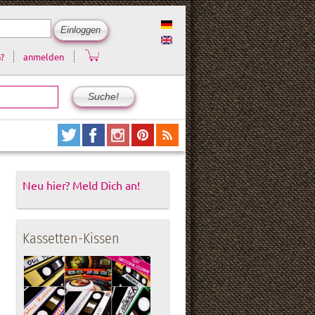
?
anmelden
Neu hier? Meld Dich an!
Kassetten-Kissen