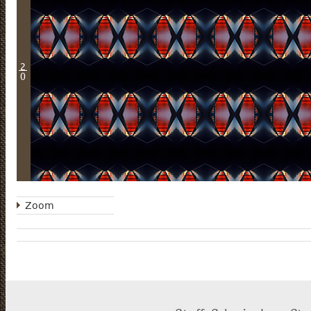
2
0
Zoom