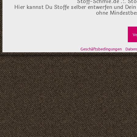
Stoff-Schmie.de .:. Sto
Hier kannst Du Stoffe selber entwerfen und Dein
ohne Mindestbes
Ve
Geschäftsbedingungen
Daten