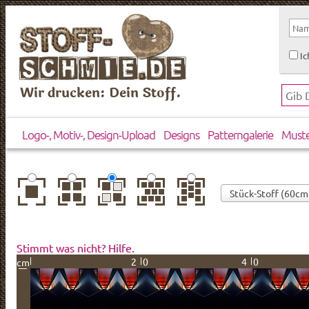
Ic
Wir drucken: Dein Stoff.
Logo-, Motiv-, Design-Upload
Designs
Patterngalerie
Must
zentriert
einfach
gespiegelt
horizontal
vertikal
wiederholt
versetzt
versetzt
Stimmt was nicht? Hilfe.
20
40
cm