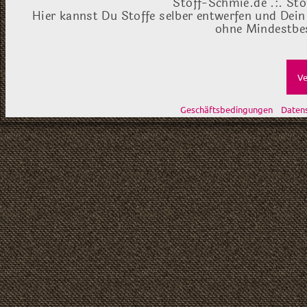
Stoff-Schmie.de .:. Sto
Hier kannst Du Stoffe selber entwerfen und Dein
ohne Mindestbes
Ve
Geschäftsbedingungen
Daten