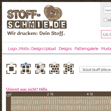
Ic
Wir drucken: Dein Stoff.
Logo-, Motiv-, Design-Upload
Designs
Patterngalerie
Must
zentriert
einfach
gespiegelt
horizontal
vertikal
wiederholt
versetzt
versetzt
Stimmt was nicht? Hilfe.
20
40
cm