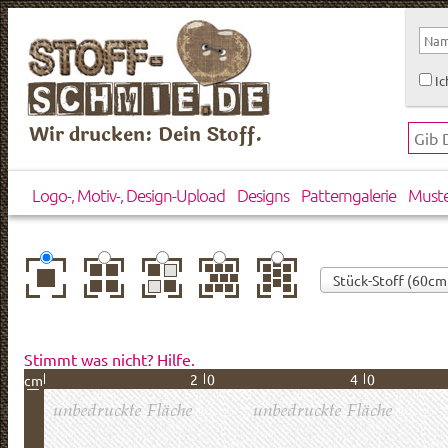
Ic
Wir drucken: Dein Stoff.
Logo-, Motiv-, Design-Upload
Designs
Patterngalerie
Must
zentriert
einfach
gespiegelt
horizontal
vertikal
wiederholt
versetzt
versetzt
Stimmt was nicht? Hilfe.
20
40
cm