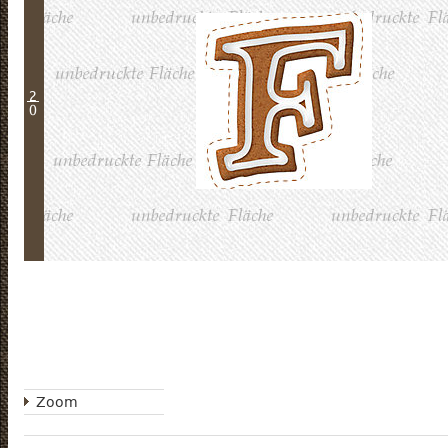
2
0
Zoom