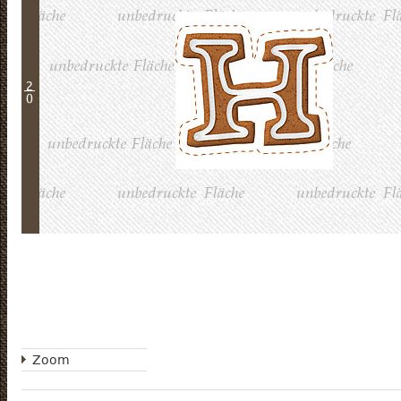
2
0
Zoom