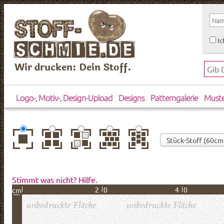
Ic
Wir drucken: Dein Stoff.
Logo-, Motiv-, Design-Upload
Designs
Patterngalerie
Must
zentriert
einfach
gespiegelt
horizontal
vertikal
wiederholt
versetzt
versetzt
Stimmt was nicht? Hilfe.
20
40
cm