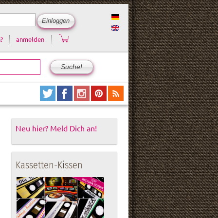
?
anmelden
Neu hier? Meld Dich an!
Kassetten-Kissen