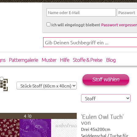
Ich will eingeloggt bleiben!
Passwort vergessen
gns
Patterngalerie
Muster
Hilfe
Stoffe & Preise
Blog
Stoff wählen
rtikal
rsetzt
'Eulen Owl Tuch'
40
von
Drei 45x200cm
Seiddenschal / Tuche für