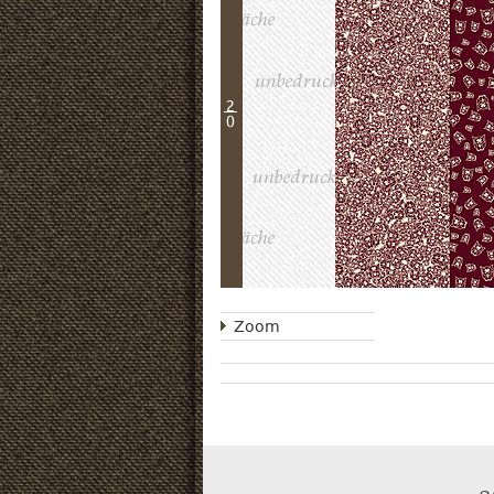
2
0
Zoom