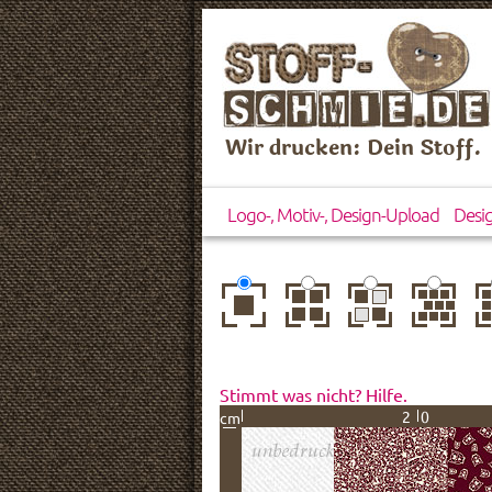
Wir drucken: Dein Stoff.
Logo-, Motiv-, Design-Upload
Desi
zentriert
einfach
gespiegelt
horizontal
ve
wiederholt
versetzt
ve
Stimmt was nicht? Hilfe.
20
cm