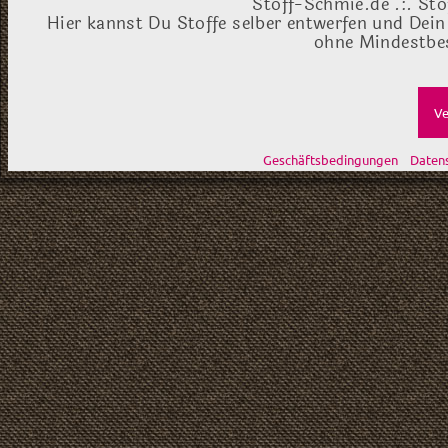
Stoff-Schmie.de .:. Sto
Hier kannst Du Stoffe selber entwerfen und Dein
ohne Mindestbes
Ve
Geschäftsbedingungen
Daten