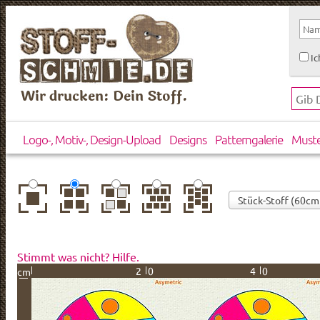
Ic
Wir drucken: Dein Stoff.
Logo-, Motiv-, Design-Upload
Designs
Patterngalerie
Must
zentriert
einfach
gespiegelt
horizontal
vertikal
wiederholt
versetzt
versetzt
Stimmt was nicht? Hilfe.
20
40
cm