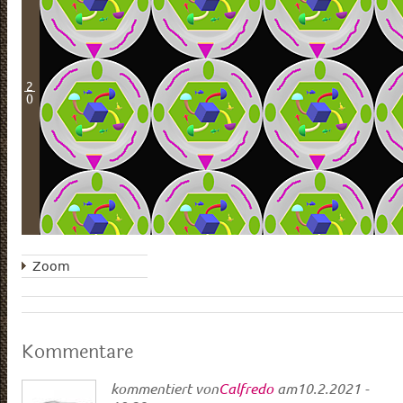
2
0
Zoom
Kommentare
kommentiert von
Calfredo
am
10.2.2021 -