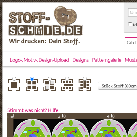
Ic
Wir drucken: Dein Stoff.
Logo-, Motiv-, Design-Upload
Designs
Patterngalerie
Must
zentriert
einfach
gespiegelt
horizontal
vertikal
wiederholt
versetzt
versetzt
Stimmt was nicht? Hilfe.
20
40
cm