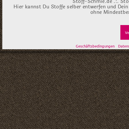
Stoff-Schmie.de .:. Sto
Hier kannst Du Stoffe selber entwerfen und Dein
ohne Mindestbes
Ve
Geschäftsbedingungen
Daten