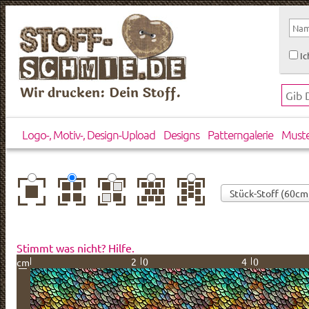
Ic
Wir drucken: Dein Stoff.
Logo-, Motiv-, Design-Upload
Designs
Patterngalerie
Must
zentriert
einfach
gespiegelt
horizontal
vertikal
wiederholt
versetzt
versetzt
Stimmt was nicht? Hilfe.
20
40
cm